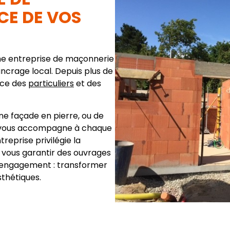
CE DE VOS
une entreprise de maçonnerie
ancrage local. Depuis plus de
ice des
particuliers
et des
une façade en pierre, ou de
pe vous accompagne à chaque
reprise privilégie la
ur vous garantir des ouvrages
re engagement : transformer
sthétiques.