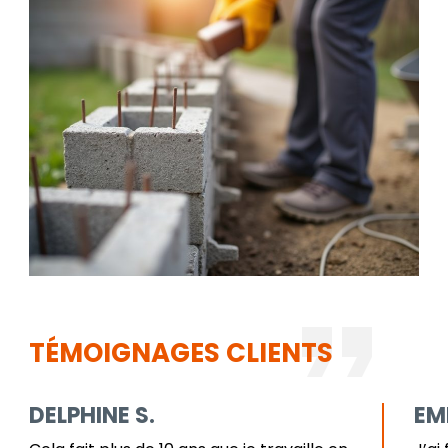
TÉMOIGNAGES CLIENTS
DELPHINE S.
EM