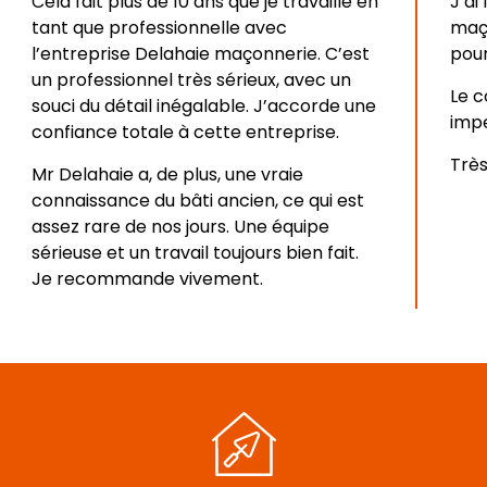
Cela fait plus de 10 ans que je travaille en
J’ai
tant que professionnelle avec
maço
l’entreprise Delahaie maçonnerie. C’est
pour
un professionnel très sérieux, avec un
Le c
souci du détail inégalable. J’accorde une
impe
confiance totale à cette entreprise.
Très
Mr Delahaie a, de plus, une vraie
connaissance du bâti ancien, ce qui est
assez rare de nos jours. Une équipe
sérieuse et un travail toujours bien fait.
Je recommande vivement.