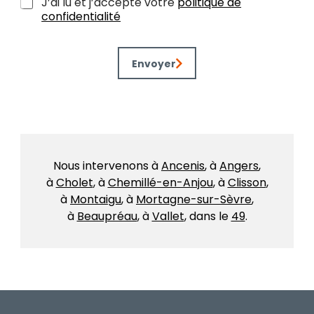
R
J’ai lu et j’accepte votre
politique de
G
confidentialité
P
D
*
Envoyer
Nous intervenons à
Ancenis
, à
Angers
,
à
Cholet
, à
Chemillé-en-Anjou
, à
Clisson
,
à
Montaigu
, à
Mortagne-sur-Sèvre
,
à
Beaupréau
, à
Vallet
, dans le
49
.